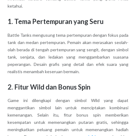
ketahui.
1. Tema Pertempuran yang Seru
Battle Tanks mengusung tema pertempuran dengan fokus pada
tank dan medan pertempuran. Pemain akan merasakan seolah-
olah berada di tengah pertempuran yang sengit, dengan simbol
tank, senjata, dan ledakan yang menggambarkan suasana
peperangan. Desain grafis yang detail dan efek suara yang
realistis menambah keseruan bermain.
2. Fitur Wild dan Bonus Spin
Game ini dilengkapi dengan simbol Wild yang dapat
menggantikan simbol lain untuk menciptakan kombinasi
kemenangan. Selain itu, fitur bonus spin memberikan
kesempatan untuk memenangkan putaran gratis, sehingga
meningkatkan peluang pemain untuk memenangkan hadiah