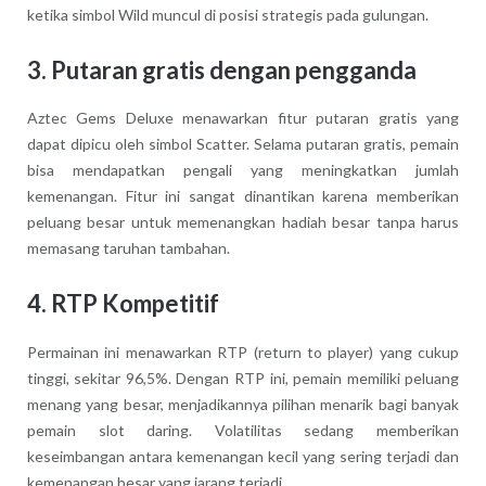
ketika simbol Wild muncul di posisi strategis pada gulungan.
3. Putaran gratis dengan pengganda
Aztec Gems Deluxe menawarkan fitur putaran gratis yang
dapat dipicu oleh simbol Scatter. Selama putaran gratis, pemain
bisa mendapatkan pengali yang meningkatkan jumlah
kemenangan. Fitur ini sangat dinantikan karena memberikan
peluang besar untuk memenangkan hadiah besar tanpa harus
memasang taruhan tambahan.
4. RTP Kompetitif
Permainan ini menawarkan RTP (return to player) yang cukup
tinggi, sekitar 96,5%. Dengan RTP ini, pemain memiliki peluang
menang yang besar, menjadikannya pilihan menarik bagi banyak
pemain slot daring. Volatilitas sedang memberikan
keseimbangan antara kemenangan kecil yang sering terjadi dan
kemenangan besar yang jarang terjadi.