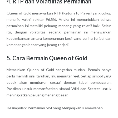
4. RTP dan Volatilitas Permainan
Queen of Gold menawarkan RTP (Return to Player) yang cukup
menarik, yakni sekitar 96,5%. Angka ini menunjukkan bahwa
permainan ini memiliki peluang menang yang relatif baik. Selain
itu, dengan volatilitas sedang, permainan ini menawarkan
keseimbangan antara kemenangan kecil yang sering terjadi dan
kemenangan besar yang jarang terjadi.
5. Cara Bermain Queen of Gold
Memainkan Queen of Gold sangatlah mudah. ​​Pemain hanya
perlu memilih nilai taruhan, lalu memutar reel. Setiap simbol yang
cocok akan membayar sesuai dengan tabel pembayaran.
Pastikan untuk memanfaatkan simbol Wild dan Scatter untuk
meningkatkan peluang menang besar.
Kesimpulan: Permainan Slot yang Menjanjikan Kemewahan