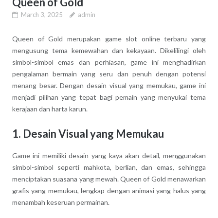
Queen of Gold
March 3, 2025
admin
Queen of Gold merupakan game slot online terbaru yang
mengusung tema kemewahan dan kekayaan. Dikelilingi oleh
simbol-simbol emas dan perhiasan, game ini menghadirkan
pengalaman bermain yang seru dan penuh dengan potensi
menang besar. Dengan desain visual yang memukau, game ini
menjadi pilihan yang tepat bagi pemain yang menyukai tema
kerajaan dan harta karun.
1. Desain Visual yang Memukau
Game ini memiliki desain yang kaya akan detail, menggunakan
simbol-simbol seperti mahkota, berlian, dan emas, sehingga
menciptakan suasana yang mewah. Queen of Gold menawarkan
grafis yang memukau, lengkap dengan animasi yang halus yang
menambah keseruan permainan.