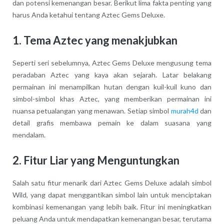
dan potensi kemenangan besar. Berikut lima fakta penting yang
harus Anda ketahui tentang Aztec Gems Deluxe.
1. Tema Aztec yang menakjubkan
Seperti seri sebelumnya, Aztec Gems Deluxe mengusung tema
peradaban Aztec yang kaya akan sejarah. Latar belakang
permainan ini menampilkan hutan dengan kuil-kuil kuno dan
simbol-simbol khas Aztec, yang memberikan permainan ini
nuansa petualangan yang menawan. Setiap simbol
murah4d
dan
detail grafis membawa pemain ke dalam suasana yang
mendalam.
2. Fitur Liar yang Menguntungkan
Salah satu fitur menarik dari Aztec Gems Deluxe adalah simbol
Wild, yang dapat menggantikan simbol lain untuk menciptakan
kombinasi kemenangan yang lebih baik. Fitur ini meningkatkan
peluang Anda untuk mendapatkan kemenangan besar, terutama