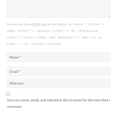
You may use these
HTML
tags and attributes:
<a href="" title="">
<abbr title=""> <acronym title=""> <b> <blockquote
cite=""> <cite> <code> <del datetime=""> <em> <i> <q
cite=""> <s> <strike> <strong>
Save my name, email, and website in this browser for the next time I
comment.