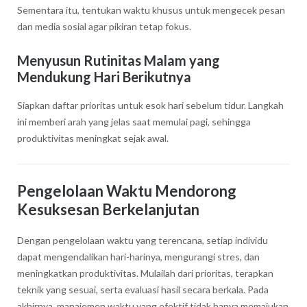
Sementara itu, tentukan waktu khusus untuk mengecek pesan
dan media sosial agar pikiran tetap fokus.
Menyusun Rutinitas Malam yang
Mendukung Hari Berikutnya
Siapkan daftar prioritas untuk esok hari sebelum tidur. Langkah
ini memberi arah yang jelas saat memulai pagi, sehingga
produktivitas meningkat sejak awal.
Pengelolaan Waktu Mendorong
Kesuksesan Berkelanjutan
Dengan pengelolaan waktu yang terencana, setiap individu
dapat mengendalikan hari-harinya, mengurangi stres, dan
meningkatkan produktivitas. Mulailah dari prioritas, terapkan
teknik yang sesuai, serta evaluasi hasil secara berkala. Pada
akhirnya, manajemen waktu yang efektif tidak hanya memajukan