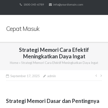
Skip
1800-345-6789
info@yourdomain.com
to
content
Cepat Masuk
Strategi Memori Cara Efektif
Meningkatkan Daya Ingat
Home
»
Strategi Memori Cara Efektif Meningkatkan Daya Ingat
Post
September 17, 2025
admin
navig
Strategi Memori Dasar dan Pentingnya