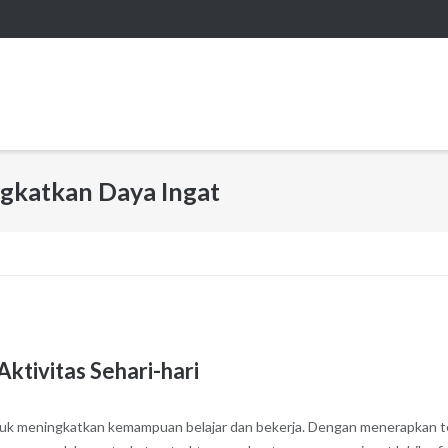
ngkatkan Daya Ingat
ktivitas Sehari-hari
tuk meningkatkan kemampuan belajar dan bekerja. Dengan menerapkan te