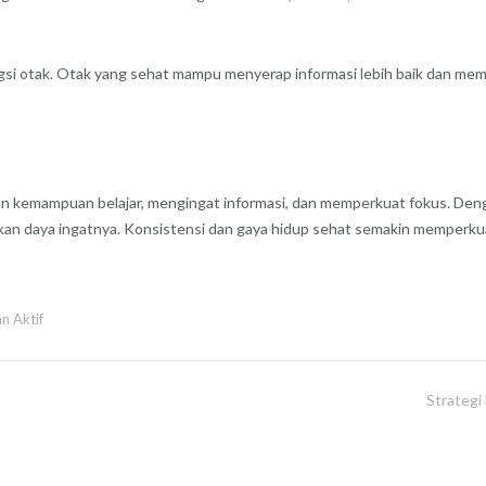
ungsi otak. Otak yang sehat mampu menyerap informasi lebih baik dan me
n kemampuan belajar, mengingat informasi, dan memperkuat fokus. Dengan
an daya ingatnya. Konsistensi dan gaya hidup sehat semakin memperkuat
n Aktif
Strategi