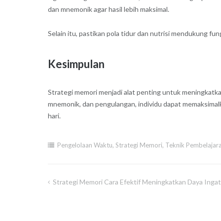
dan mnemonik agar hasil lebih maksimal.
Selain itu, pastikan pola tidur dan nutrisi mendukung f
Kesimpulan
Strategi memori menjadi alat penting untuk meningkatka
mnemonik, dan pengulangan, individu dapat memaksimalk
hari.
Pengelolaan Waktu
,
Strategi Memori
,
Teknik Pembelajara
Strategi Memori Cara Efektif Meningkatkan Daya Ingat
Post
navigation