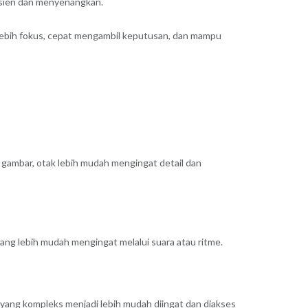
fisien dan menyenangkan.
lebih fokus, cepat mengambil keputusan, dan mampu
gambar, otak lebih mudah mengingat detail dan
yang lebih mudah mengingat melalui suara atau ritme.
i yang kompleks menjadi lebih mudah diingat dan diakses