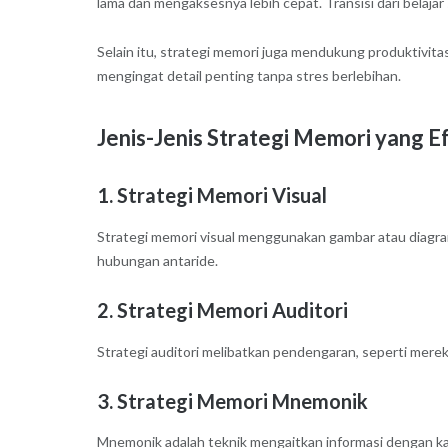
lama dan mengaksesnya lebih cepat. Transisi dari belaj
Selain itu, strategi memori juga mendukung produktivit
mengingat detail penting tanpa stres berlebihan.
Jenis-Jenis Strategi Memori yang Ef
1. Strategi Memori Visual
Strategi memori visual menggunakan gambar atau diagr
hubungan antaride.
2. Strategi Memori Auditori
Strategi auditori melibatkan pendengaran, seperti merek
3. Strategi Memori Mnemonik
Mnemonik adalah teknik mengaitkan informasi dengan kata