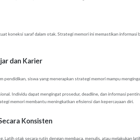
t koneksi saraf dalam otak. Strategi memori ini memastikan informasi 
jar dan Karier
 pendidikan, siswa yang menerapkan strategi memori mampu mengingat p
ional. Individu dapat mengingat prosedur, deadline, dan informasi penti
trategi memori membantu meningkatkan efisiensi dan kepercayaan diri.
Secara Konsisten
g. Latih otak secara rutin dengan membaca, menulis, atau melakukan lati